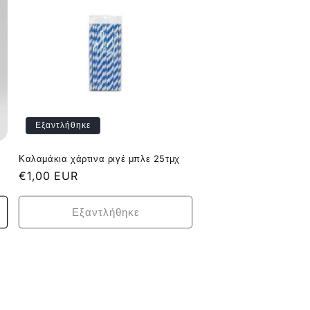
Εξαντλήθηκε
Καλαμάκια χάρτινα ριγέ μπλε 25τμχ
Κανονική
€1,00 EUR
τιμή
Εξαντλήθηκε