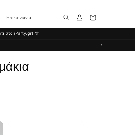
Σύνδεση
Καλάθι
Επικοινωνία
ι στο iParty.gr! 🎊
αμάκια