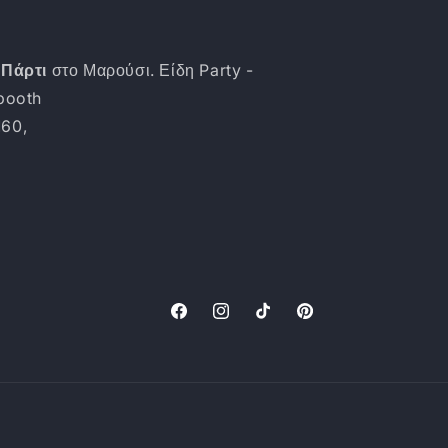
 Πάρτι
στο Μαρούσι. Είδη Party -
obooth
160,
Facebook
Instagram
TikTok
Pinterest