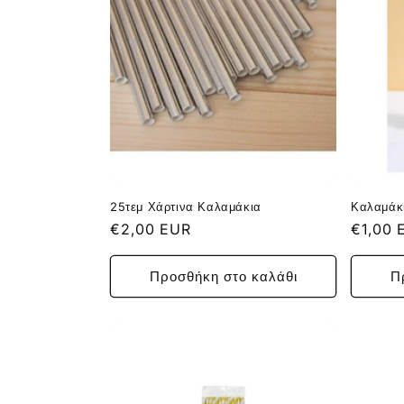
γ
ή
:
25τεμ Χάρτινα Καλαμάκια
Καλαμάκ
Κανονική
€2,00 EUR
Κανονι
€1,00 
τιμή
τιμή
Προσθήκη στο καλάθι
Π