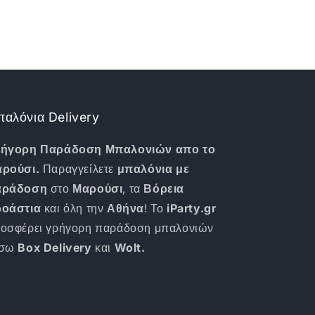
αλόνια Delivery
ήγορη Παράδοση Μπαλονιών απο το
ρούσι.
Παραγγείλετε
μπαλόνια με
αράδοση
στο
Μαρούσι
, τα
Βόρεια
οάστια
και όλη την
Αθήνα
! Το
iParty.gr
οσφέρει γρήγορη παράδοση μπαλονιών
έσω
Box Delivery
και
Wolt.