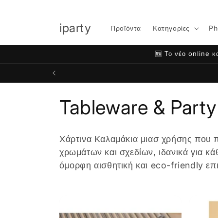
μετάβαση
στο
περιεχόμενο
iparty
Προϊόντα
Κατηγορίες
Ph
🆕 Το νέο online κ
Σ
Tableware & Party
υ
Χάρτινα Καλαμάκια μιασ χρήσης που π
λ
χρωμάτων και σχεδίων, ιδανικά για κά
όμορφη αισθητική και eco-friendly επ
λ
ο