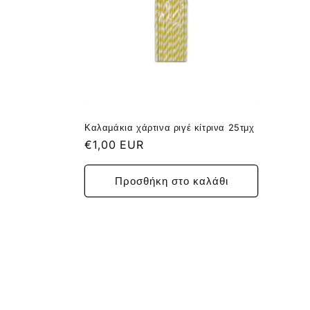
Καλαμάκια χάρτινα ριγέ κίτρινα 25τμχ
Κανονική
€1,00 EUR
τιμή
Προσθήκη στο καλάθι