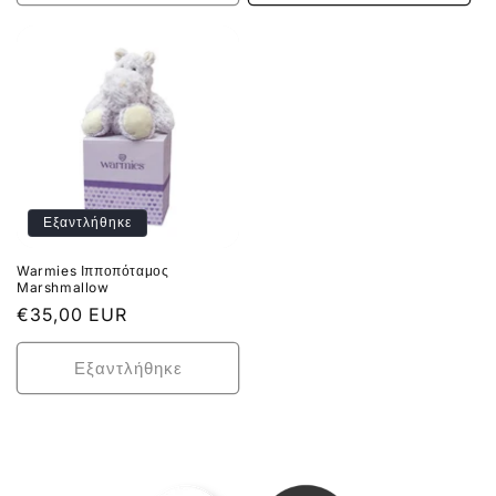
Εξαντλήθηκε
Warmies Ιπποπόταμος
Marshmallow
Κανονική
€35,00 EUR
τιμή
Εξαντλήθηκε