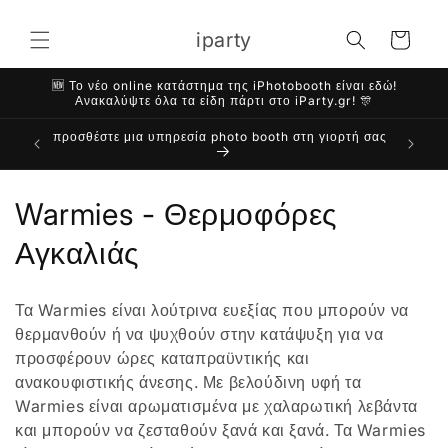
μετάβαση
στο
iparty
Καλάθι
περιεχόμενο
🆕 Το νέο online κατάστημα της iPhotobooth είναι εδώ!
Ανακαλύψτε όλα τα είδη πάρτι στο iParty.gr! 🎊
προσθέστε μια υπηρεσία photo booth στη γιορτή σας
Σ
Warmies - Θερμοφόρες
υ
Αγκαλιάς
λ
Τα Warmies είναι λούτρινα ευεξίας που μπορούν να
λ
θερμανθούν ή να ψυχθούν στην κατάψυξη για να
προσφέρουν ώρες καταπραϋντικής και
ο
ανακουφιστικής άνεσης. Με βελούδινη υφή τα
γ
Warmies είναι αρωματισμένα με χαλαρωτική λεβάντα
και μπορούν να ζεσταθούν ξανά και ξανά. Τα Warmies
ή