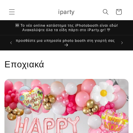
μετάβαση
στο
iparty
Καλάθι
περιεχόμενο
🆕 Το νέο online κατάστημα της iPhotobooth είναι εδώ!
Ανακαλύψτε όλα τα είδη πάρτι στο iParty.gr! 🎊
προσθέστε μια υπηρεσία photo booth στη γιορτή σας
Εποχιακά