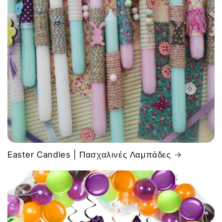
Easter Candles | Πασχαλινές Λαμπάδες