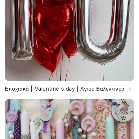
Εποχιακά | Valentine's day | Αγιου Βαλεντινου